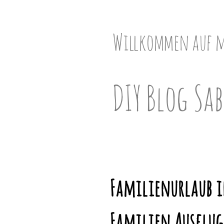
Skip
to
content
Willkommen auf 
DIY Blog Sab
Familienurlaub i
Familien Ausflug