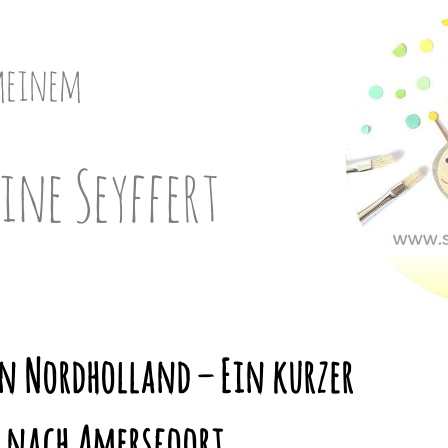
meinem
ine Seyffert
n Nordholland – Ein kurzer
 nach Amersfoort