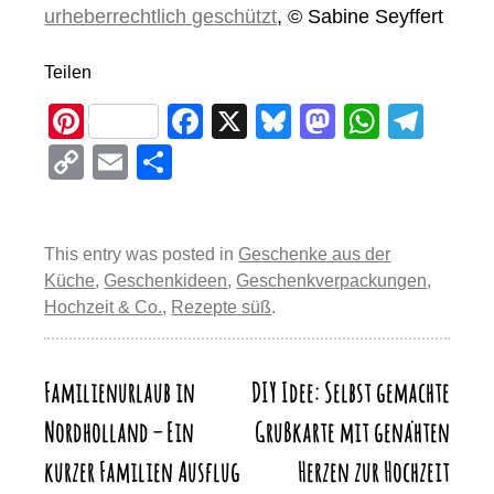
urheberrechtlich geschützt
, © Sabine Seyffert
Teilen
Pi
F
X
Bl
M
W
T
nt
a
u
a
h
el
C
E
T
er
c
e
st
at
e
o
m
eil
e
e
sk
o
s
gr
p
ail
e
st
b
y
d
A
a
This entry was posted in
Geschenke aus der
y
n
Küche
,
Geschenkideen
,
Geschenkverpackungen
,
o
o
p
m
Li
Hochzeit & Co.
,
Rezepte süß
.
o
n
p
n
k
k
Familienurlaub in
DIY Idee: Selbst gemachte
Beitragsnavigation
Nordholland – Ein
Grußkarte mit genähten
kurzer Familien Ausflug
Herzen zur Hochzeit