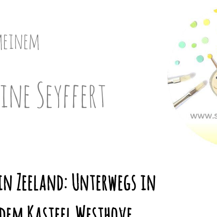
meinem
ine Seyffert
in Zeeland: Unterwegs in
 dem Kasteel Westhove