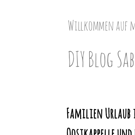
Skip
to
content
Willkommen auf 
DIY Blog Sab
Familien Urlaub 
Oostkappelle und