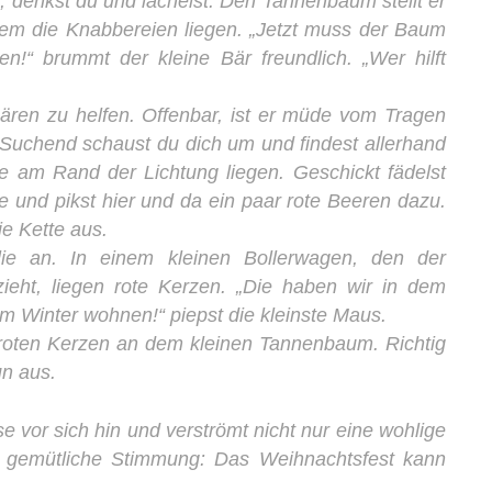
 denkst du und lächelst. Den Tannenbaum stellt er
em die Knabbereien liegen. „Jetzt muss der Baum
!“ brummt der kleine Bär freundlich. „Wer hilft
ären zu helfen. Offenbar, ist er müde vom Tragen
 Suchend schaust du dich um und findest allerhand
e am Rand der Lichtung liegen. Geschickt fädelst
e und pikst hier und da ein paar rote Beeren dazu.
ie Kette aus.
e an. In einem kleinen Bollerwagen, den der
zieht, liegen rote Kerzen. „Die haben wir in dem
im Winter wohnen!“ piepst die kleinste Maus.
 roten Kerzen an dem kleinen Tannenbaum. Richtig
un aus.
se vor sich hin und verströmt nicht nur eine wohlige
 gemütliche Stimmung: Das Weihnachtsfest kann