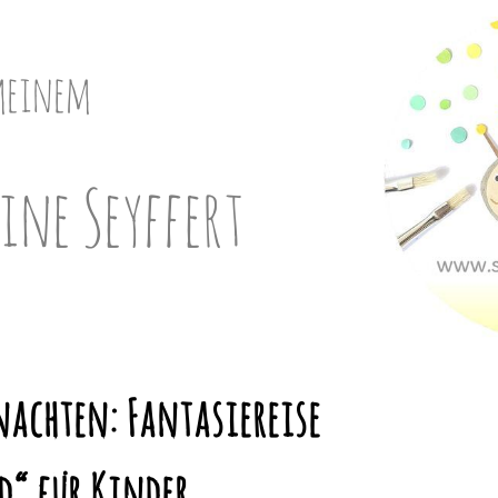
meinem
ine Seyffert
achten: Fantasiereise
“ für Kinder