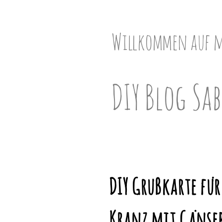
Skip
to
content
Willkommen auf 
DIY Blog Sab
DIY Grußkarte für
Kranz mit Gänseb