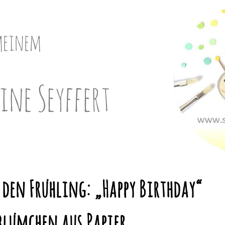
meinem
ine Seyffert
 den Frühling: „Happy Birthday“
lümchen aus Papier