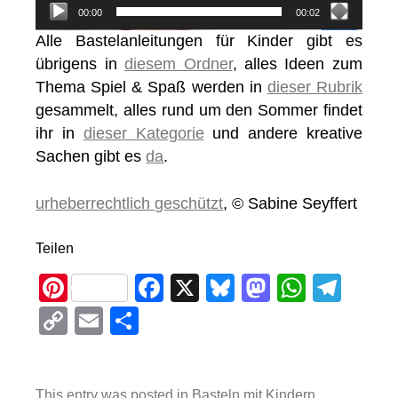
00:00
00:02
Alle Bastelanleitungen für Kinder gibt es
übrigens in
diesem Ordner
, alles Ideen zum
Thema Spiel & Spaß werden in
dieser Rubrik
gesammelt, alles rund um den Sommer findet
ihr in
dieser Kategorie
und andere kreative
Sachen gibt es
da
.
urheberrechtlich geschützt
, © Sabine Seyffert
Teilen
Pi
F
X
Bl
M
W
T
nt
a
u
a
h
el
C
E
T
er
c
e
st
at
e
o
m
eil
e
e
sk
o
s
gr
p
ail
e
This entry was posted in
Basteln mit Kindern
,