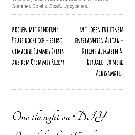
st
b
y
d
A
a
y
n
Sommer
,
Spiel & Spaß
,
Upcyceltes
.
o
o
p
m
Li
o
n
p
n
k
Kochen mit Kindern:
DIY Ideen für einen
Beitragsnavigation
k
Heute koche ich – selbst
entspannten Alltag –
gemachte Pommes Frites
Kleine Aufgaben &
aus dem Ofen mit Rezept
Rituale für mehr
Achtsamkeit
One thought on “
DIY