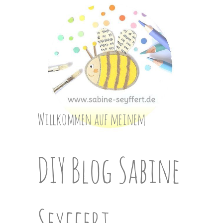
Skip
to
content
Willkommen auf meinem
DIY Blog Sabine
Seyffert