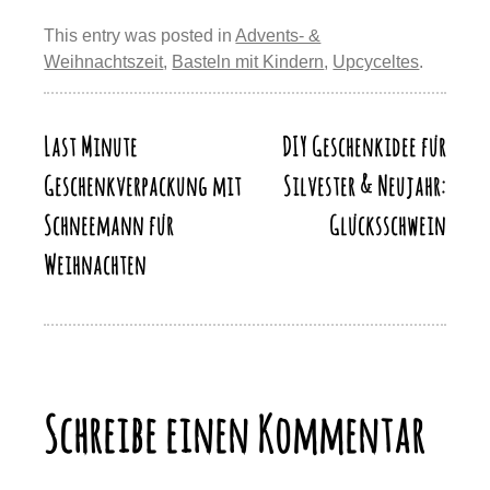
e
e
sk
o
s
gr
p
ail
e
st
b
y
d
A
a
This entry was posted in
Advents- &
y
n
Weihnachtszeit
,
Basteln mit Kindern
,
Upcyceltes
.
o
o
p
m
Li
o
n
p
n
k
Last Minute
DIY Geschenkidee für
Beitragsnavigation
k
Geschenkverpackung mit
Silvester & Neujahr:
Schneemann für
Glücksschwein
Weihnachten
Schreibe einen Kommentar