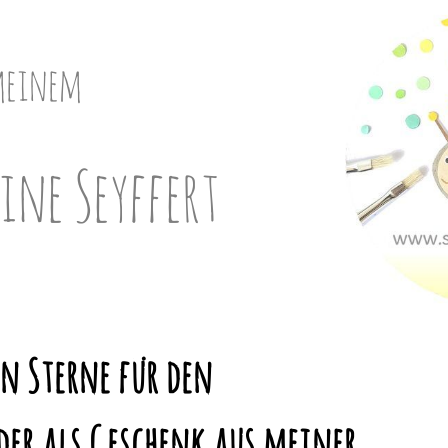
meinem
ine Seyffert
en Sterne für den
der als Geschenk aus meiner