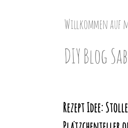
Skip
to
content
Willkommen auf 
DIY Blog Sab
Rezept Idee: Stoll
Plätzchenteller o