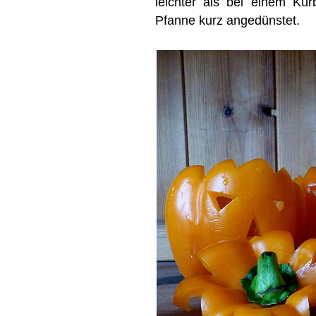
leichter als bei einem Kür
Pfanne kurz angedünstet.