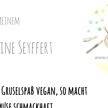
meinem
ine Seyffert
 Gruselspaß vegan, so macht
üse schmackhaft