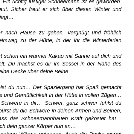
Ein richtig lustiger Schneemann ist es geworden.
aut. Sicher freut er sich über diesen Winter und
liegt…
er nach Hause zu gehen. Vergnügt und fröhlich
imweg zu der Hütte, in der ihr die Winterferien
et schon ein warmer Kakao mit Sahne auf dich und
lt. Du machst es dir im Sessel in der Nähe des
 eine Decke über deine Beine…
bist du nun… Der Spaziergang hat Spaß gemacht
 und Gemütlichkeit in der Hütte in vollen Zügen…
 Schwere in dir… Schwer, ganz schwer fühlst du
pürst du die Schwere in deinen Armen und Beinen,
 dass das Schneemannbauen Kraft gekostet hat…
ich dein ganzer Körper nun an…
enehme Wärme entgegen. Auch die Decke wärmt