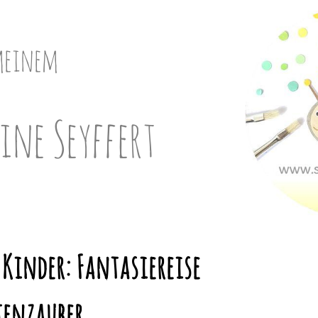
meinem
ine Seyffert
Kinder: Fantasiereise
tenzauber