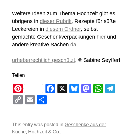
Weitere Ideen zum Thema Hochzeit gibt es
übrigens in
dieser Rubrik
, Rezepte für süße
Leckereien in
diesem Ordner
, selbst
gemachte Geschenkverpackungen
hier
und
andere kreative Sachen
da
.
urheberrechtlich geschützt
, © Sabine Seyffert
Teilen
Pi
F
X
Bl
M
W
T
nt
a
u
a
h
el
C
E
T
er
c
e
st
at
e
o
m
eil
e
e
sk
o
s
gr
p
ail
e
st
b
y
d
A
a
This entry was posted in
Geschenke aus der
y
n
Küche
,
Hochzeit & Co.
.