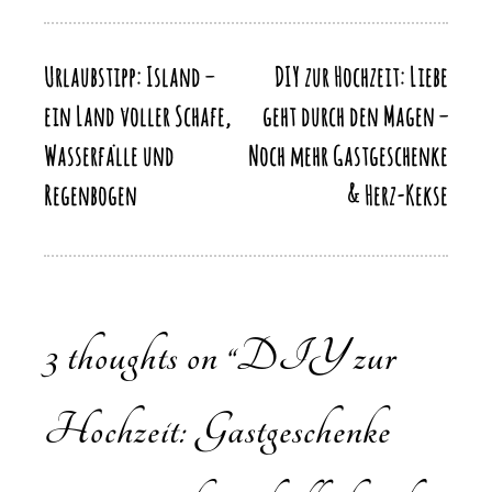
o
o
p
m
Li
o
n
p
n
k
Urlaubstipp: Island –
DIY zur Hochzeit: Liebe
Beitragsnavigation
k
ein Land voller Schafe,
geht durch den Magen –
Wasserfälle und
Noch mehr Gastgeschenke
Regenbogen
& Herz-Kekse
3 thoughts on “
DIY zur
Hochzeit: Gastgeschenke