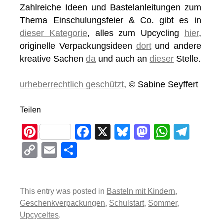
Zahlreiche Ideen und Bastelanleitungen zum
Thema Einschulungsfeier & Co. gibt es in
dieser Kategorie
, alles zum Upcycling
hier
,
originelle Verpackungsideen
dort
und andere
kreative Sachen
da
und auch an
dieser
Stelle.
urheberrechtlich geschützt
, © Sabine Seyffert
Teilen
Pi
F
X
Bl
M
W
T
nt
a
u
a
h
el
C
E
T
er
c
e
st
at
e
o
m
eil
e
e
sk
o
s
gr
p
ail
e
st
b
y
d
A
a
This entry was posted in
Basteln mit Kindern
,
y
n
Geschenkverpackungen
,
Schulstart
,
Sommer
,
o
o
p
m
Li
Upcyceltes
.