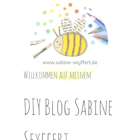
Skip
to
content
Willkommen auf meinem
DIY Blog Sabine
Seyffert