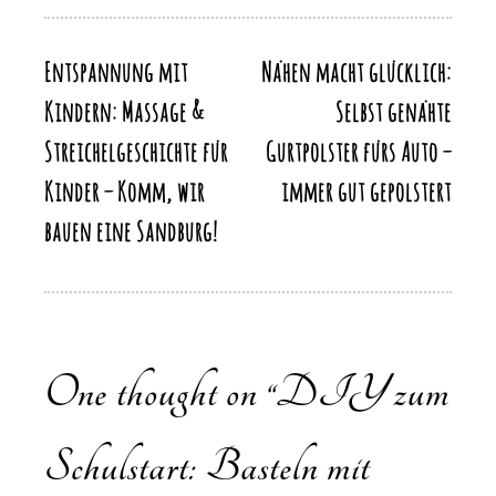
o
n
p
n
k
k
Entspannung mit
Nähen macht glücklich:
Beitragsnavigation
Kindern: Massage &
Selbst genähte
Streichelgeschichte für
Gurtpolster fürs Auto –
Kinder – Komm, wir
immer gut gepolstert
bauen eine Sandburg!
One thought on “
DIY zum
Schulstart: Basteln mit