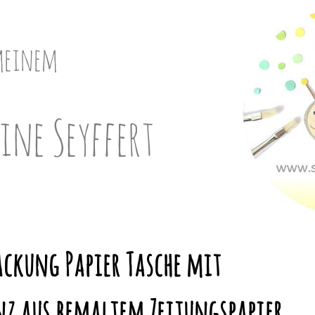
meinem
ine Seyffert
ackung Papier Tasche mit
nz aus bemaltem Zeitungspapier