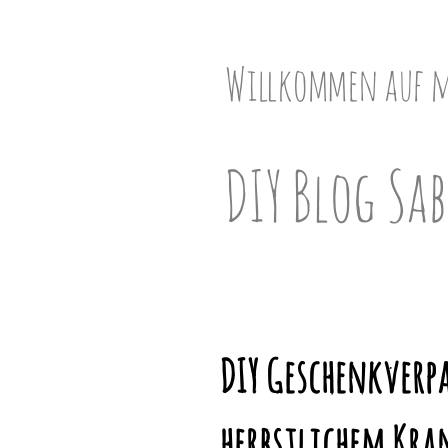
Skip
to
content
Willkommen auf 
DIY Blog Sab
DIY Geschenkverp
herbstlichem Kra