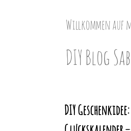
Skip
to
content
Willkommen auf 
DIY Blog Sab
DIY Geschenkidee:
Glückskalender –