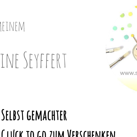
meinem
ine Seyffert
 Selbst gemachter
 Glück to go zum Verschenken