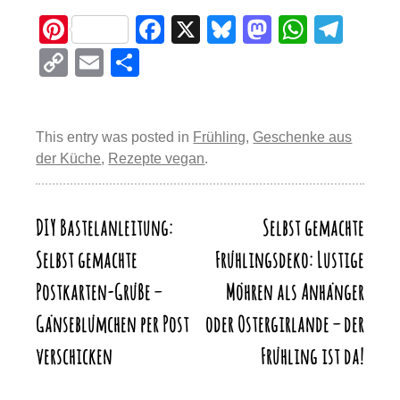
Pi
F
X
Bl
M
W
T
nt
a
u
a
h
el
C
E
T
er
c
e
st
at
e
o
m
eil
e
e
sk
o
s
gr
p
ail
e
st
b
y
d
A
a
This entry was posted in
Frühling
,
Geschenke aus
y
n
der Küche
,
Rezepte vegan
.
o
o
p
m
Li
o
n
p
n
k
DIY Bastelanleitung:
Selbst gemachte
Beitragsnavigation
k
Selbst gemachte
Frühlingsdeko: Lustige
Postkarten-Grüße –
Möhren als Anhänger
Gänseblümchen per Post
oder Ostergirlande – der
verschicken
Frühling ist da!