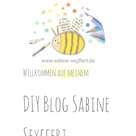
Skip
to
content
Willkommen auf meinem
DIY Blog Sabine
Seyffert