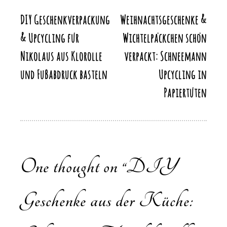
k
k
DIY Geschenkverpackung
Weihnachtsgeschenke &
Beitragsnavigation
& Upcycling für
Wichtelpäckchen schön
Nikolaus aus Klorolle
verpackt: Schneemann
und Fußabdruck basteln
Upcycling in
Papiertüten
One thought on “
DIY
Geschenke aus der Küche: