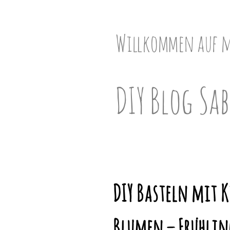
Skip
to
content
Willkommen auf 
DIY Blog Sab
DIY Basteln mit 
Blumen – Frühling