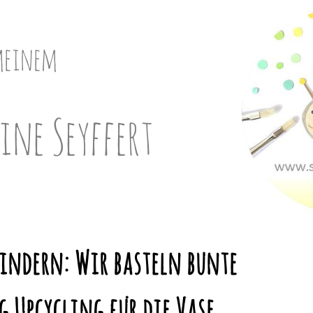
meinem
ine Seyffert
Kindern: Wir basteln bunte
 Upcycling für die Vase