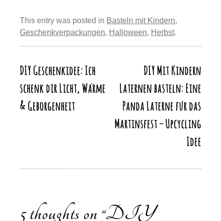
e
e
sk
o
s
gr
p
ail
e
st
b
y
d
A
a
This entry was posted in
Basteln mit Kindern
,
y
n
Geschenkverpackungen
,
Halloween
,
Herbst
.
o
o
p
m
Li
o
n
p
n
k
DIY Geschenkidee: Ich
DIY Mit Kindern
Beitragsnavigation
k
schenk dir Licht, Wärme
Laternen basteln: Eine
& Geborgenheit
Panda Laterne für das
Martinsfest – Upcycling
Idee
5 thoughts on “
DIY