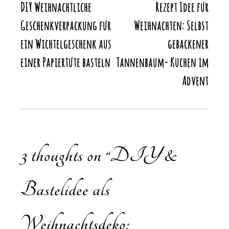
k
DIY Weihnachtliche
Rezept Idee für
Beitragsnavigation
k
Geschenkverpackung für
Weihnachten: Selbst
ein Wichtelgeschenk aus
gebackener
einer Papiertüte basteln
Tannenbaum- Kuchen im
Advent
3 thoughts on “
DIY &
Bastelidee als
Weihnachtsdeko: