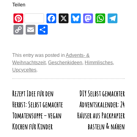
Teilen
Pi
F
X
Bl
M
W
T
nt
a
u
a
h
el
C
E
T
er
c
e
st
at
e
o
m
eil
e
e
sk
o
s
gr
p
ail
e
st
b
y
d
A
a
This entry was posted in
Advents- &
y
n
Weihnachtszeit
,
Geschenkideen
,
Himmlisches
,
o
o
p
m
Li
Upcyceltes
.
o
n
p
n
k
k
Rezept Idee für den
DIY Selbst gemachter
Beitragsnavigation
Herbst: Selbst gemachte
Adventskalender: 24
Tomatensuppe – vegan
Häuser aus Packpapier
Kochen für Kinder
basteln & nähen