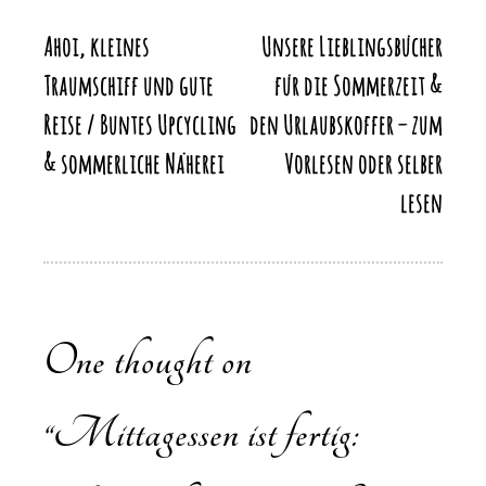
o
n
p
n
k
Ahoi, kleines
Unsere Lieblingsbücher
Beitragsnavigation
k
Traumschiff und gute
für die Sommerzeit &
Reise / Buntes Upcycling
den Urlaubskoffer – zum
& sommerliche Näherei
Vorlesen oder selber
lesen
One thought on
“
Mittagessen ist fertig: