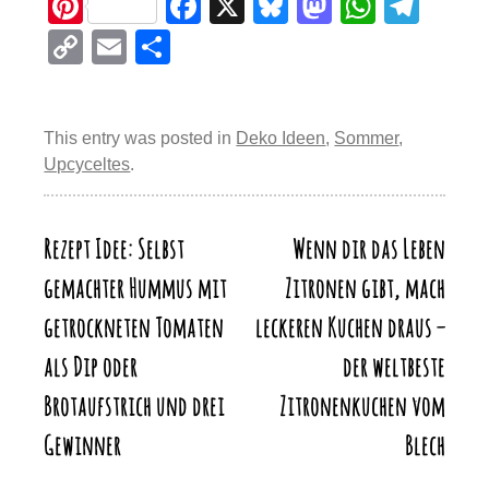
Pi
F
X
Bl
M
W
T
nt
a
u
a
h
el
C
E
T
er
c
e
st
at
e
o
m
eil
e
e
sk
o
s
gr
p
ail
e
st
b
y
d
A
a
This entry was posted in
Deko Ideen
,
Sommer
,
y
n
Upcyceltes
.
o
o
p
m
Li
o
n
p
n
k
Rezept Idee: Selbst
Wenn dir das Leben
Beitragsnavigation
k
gemachter Hummus mit
Zitronen gibt, mach
getrockneten Tomaten
leckeren Kuchen draus –
als Dip oder
der weltbeste
Brotaufstrich und drei
Zitronenkuchen vom
Gewinner
Blech