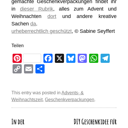
gemachte Geschenkverpackungen findet ihr
in
dieser Rubrik
, alles zum Advent und
Weihnachten
dort
und andere kreative
Sachen
da
.
urheberrechtlich geschützt
, © Sabine Seyffert
Teilen
Pi
F
X
Bl
M
W
T
nt
a
u
a
h
el
C
E
T
er
c
e
st
at
e
o
m
eil
e
e
sk
o
s
gr
p
ail
e
st
b
y
d
A
a
This entry was posted in
Advents- &
y
n
Weihnachtszeit
,
Geschenkverpackungen
.
o
o
p
m
Li
o
n
p
n
k
In der
DIY Geschenkidee für
Beitragsnavigation
k