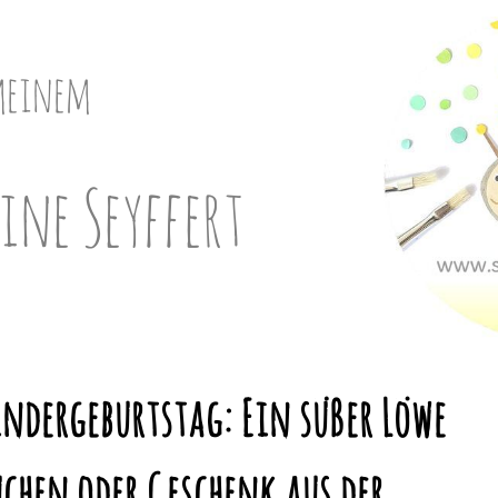
meinem
ine Seyffert
ndergeburtstag: Ein süßer Löwe
chen oder Geschenk aus der