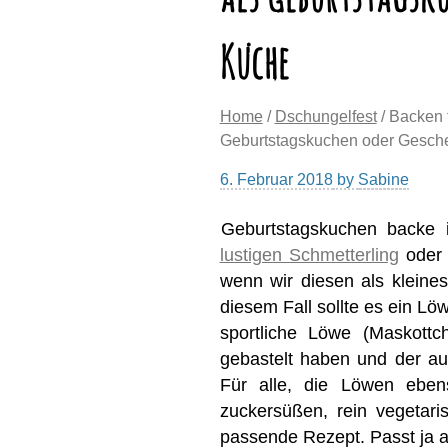
Küche
Home
/
Dschungelfest
/ Backen 
Geburtstagskuchen oder Gesch
6. Februar 2018
by
Sabine
Geburtstagskuchen backe i
lustigen Schmetterling
ode
wenn wir diesen als kleine
diesem Fall sollte es ein Lö
sportliche Löwe (Maskott
gebastelt haben und der a
Für alle, die Löwen ebe
zuckersüßen, rein vegetari
passende Rezept. Passt ja a