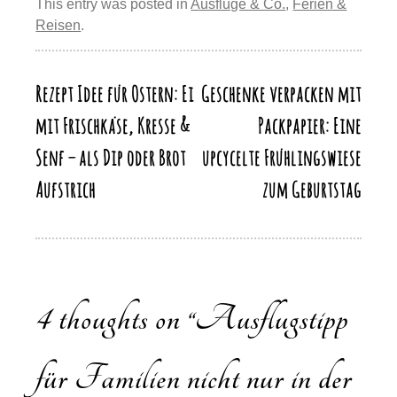
st
b
y
d
A
a
This entry was posted in
Ausflüge & Co.
,
Ferien &
y
n
Reisen
.
o
o
p
m
Li
o
n
p
n
k
Rezept Idee für Ostern: Ei
Geschenke verpacken mit
Beitragsnavigation
k
mit Frischkäse, Kresse &
Packpapier: Eine
Senf – als Dip oder Brot
upcycelte Frühlingswiese
Aufstrich
zum Geburtstag
4 thoughts on “
Ausflugstipp
für Familien nicht nur in der