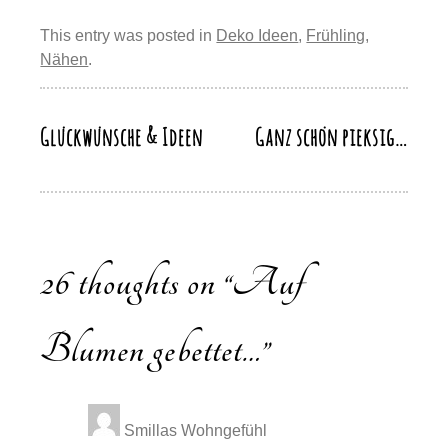
e
e
sk
o
s
gr
p
ail
e
st
b
y
d
A
a
This entry was posted in
Deko Ideen
,
Frühling
,
y
n
Nähen
.
o
o
p
m
Li
o
n
p
n
k
Glückwünsche & Ideen
Ganz schön pieksig…
Beitragsnavigation
k
26 thoughts on “
Auf
Blumen gebettet…
”
Smillas Wohngefühl