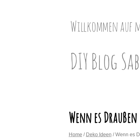
Skip
to
content
Willkommen auf 
DIY Blog Sab
Wenn es Draußen 
Home
/
Deko Ideen
/ Wenn es D