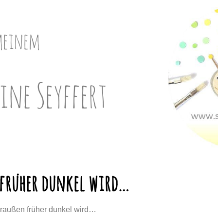
meinem
ine Seyffert
früher dunkel wird…
raußen früher dunkel wird…