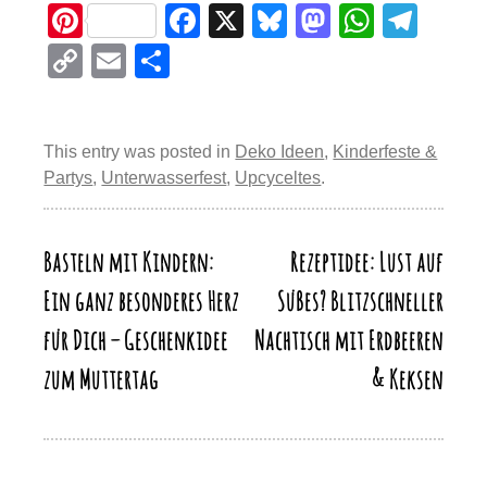
Pi
F
X
Bl
M
W
T
nt
a
u
a
h
el
C
E
T
er
c
e
st
at
e
o
m
eil
e
e
sk
o
s
gr
p
ail
e
st
b
y
d
A
a
This entry was posted in
Deko Ideen
,
Kinderfeste &
y
n
Partys
,
Unterwasserfest
,
Upcyceltes
.
o
o
p
m
Li
o
n
p
n
k
Basteln mit Kindern:
Rezeptidee: Lust auf
Beitragsnavigation
k
Ein ganz besonderes Herz
Süßes? Blitzschneller
für Dich – Geschenkidee
Nachtisch mit Erdbeeren
zum Muttertag
& Keksen