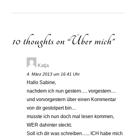
er
c
e
st
at
e
o
m
eil
e
e
sk
o
s
gr
p
ail
e
st
b
y
d
A
a
y
n
o
o
p
m
Li
10 thoughts on “
Über mich
”
o
n
p
n
k
k
Katja
4. März 2013 um 16:41 Uhr
Hallo Sabine,
nachdem ich nun gestern…. vorgestern…
und vorvorgestern über einen Kommentar
von dir gestolpert bin…
musste ich nun doch mal lesen kommen,
WER dahinter steckt.
Soll ich dir was schreiben….. ICH habe mich