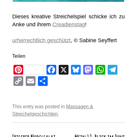
Dieses kreative Streichelspiel schicke ich zu
Anke und ihrem
Creadienstag
!
urherrechtlich geschützt
, © Sabine Seyffert
Teilen
Pi
F
X
Bl
M
W
T
nt
a
u
a
h
el
C
E
T
er
c
e
st
at
e
o
m
eil
e
e
sk
o
s
gr
p
ail
e
st
b
y
d
A
a
This entry was posted in
Massagen &
y
n
Streichelgeschichten
.
o
o
p
m
Li
o
n
p
n