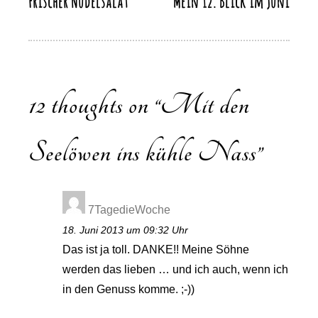
k
Frischer Nudelsalat
Mein 12. Blick im Juni
Beitragsnavigation
k
12 thoughts on “
Mit den
Seelöwen ins kühle Nass
”
7TagedieWoche
18. Juni 2013 um 09:32 Uhr
Das ist ja toll. DANKE!! Meine Söhne
werden das lieben … und ich auch, wenn ich
in den Genuss komme. ;-))