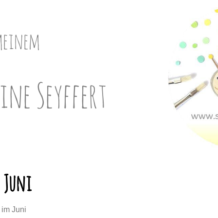
meinem
ine Seyffert
 Juni
 im Juni