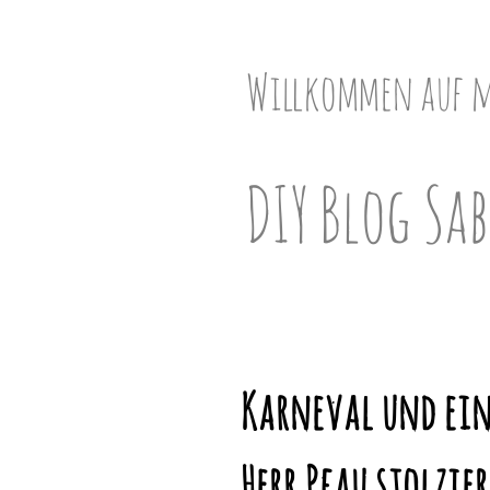
Skip
to
content
Willkommen auf 
DIY Blog Sab
Karneval und ein
Herr Pfau stolzie