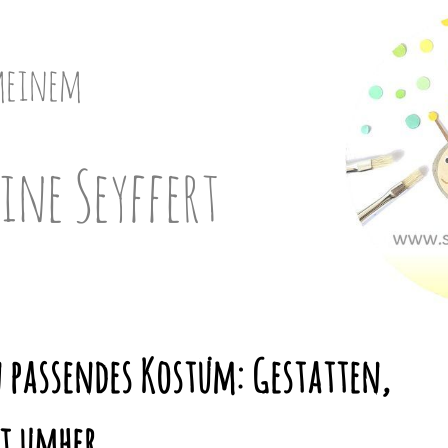
meinem
ine Seyffert
 passendes Kostüm: Gestatten,
rt umher…