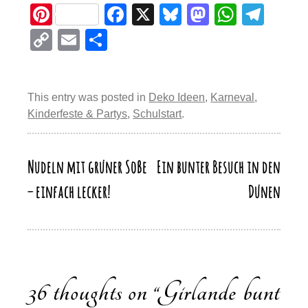
Pi
F
X
Bl
M
W
T
nt
a
u
a
h
el
C
E
T
er
c
e
st
at
e
o
m
eil
e
e
sk
o
s
gr
p
ail
e
st
b
y
d
A
a
This entry was posted in
Deko Ideen
,
Karneval
,
y
n
Kinderfeste & Partys
,
Schulstart
.
o
o
p
m
Li
o
n
p
n
k
Nudeln mit grüner Soße
Ein bunter Besuch in den
Beitragsnavigation
k
– einfach lecker!
Dünen
36 thoughts on “
Girlande bunt