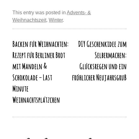
e
e
sk
o
s
gr
p
ail
e
st
b
y
d
A
a
This entry was posted in
Advents- &
y
n
Weihnachtszeit
,
Winter
.
o
o
p
m
Li
o
n
p
n
k
Backen für Weihnachten:
DIY Geschenkidee zum
Beitragsnavigation
k
Rezept für Berliner Brot
Selbermachen:
mit Mandeln &
Glücksregen und ein
Schokolade – Last
fröhlicher Neujahrsgruß
Minute
Weihnachtsplätzchen