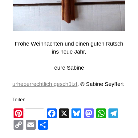
Frohe Weihnachten und einen guten Rutsch
ins neue Jahr,
eure Sabine
urheberrechtlich geschützt
, © Sabine Seyffert
Teilen
Pi
F
X
Bl
M
W
T
nt
a
u
a
h
el
C
E
T
er
c
e
st
at
e
o
m
eil