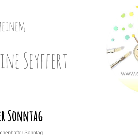
meinem
ine Seyffert
er Sonntag
rchenhafter Sonntag