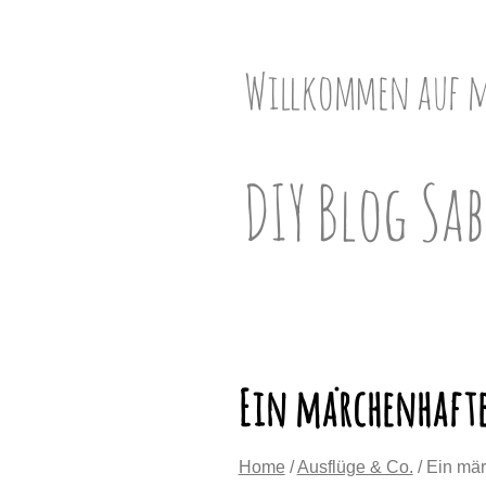
Skip
to
content
Willkommen auf 
DIY Blog Sab
Ein märchenhaft
Home
/
Ausflüge & Co.
/ Ein mä