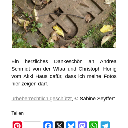
Ein herzliches Dankeschön an Andrea
Schmidt von der Wfaa und Christoph Honig
vom Akki Haus dafür, dass ich meine Fotos
hier zeigen darf.
urheberrechtlich geschützt
, © Sabine Seyffert
Teilen
Pi
F
X
Bl
M
W
T