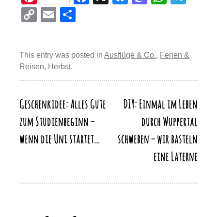
nt
a
u
a
h
el
C
E
T
er
c
e
st
at
e
o
m
eil
e
e
sk
o
s
gr
p
ail
e
st
b
y
d
A
a
This entry was posted in
Ausflüge & Co.
,
Ferien &
y
n
Reisen
,
Herbst
.
o
o
p
m
Li
o
n
p
n
k
Geschenkidee: Alles Gute
DIY: Einmal im Leben
Beitragsnavigation
k
zum Studienbeginn –
durch Wuppertal
wenn die Uni startet…
schweben – wir basteln
eine Laterne