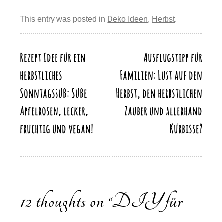
e
e
sk
o
s
gr
p
ail
e
st
b
y
d
A
a
This entry was posted in
Deko Ideen
,
Herbst
.
y
n
o
o
p
m
Li
o
n
p
n
Rezept Idee für ein
Ausflugstipp für
Beitragsnavigation
k
k
herbstliches
Familien: Lust auf den
Sonntagssüß: Süße
Herbst, den herbstlichen
Apfelrosen, lecker,
Zauber und allerhand
fruchtig und vegan!
Kürbisse?
12 thoughts on “
DIY für