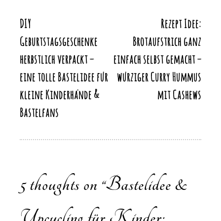
o
n
p
n
k
DIY
Rezept Idee:
Beitragsnavigation
k
Geburtstagsgeschenke
Brotaufstrich ganz
herbstlich verpackt –
einfach selbst gemacht –
eine tolle Bastelidee für
würziger Curry Hummus
kleine Kinderhände &
mit Cashews
Bastelfans
5 thoughts on “
Bastelidee &
Upcycling für Kinder: