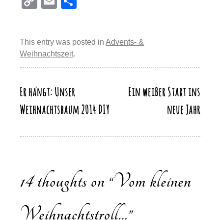
C
E
T
er
c
e
st
at
e
o
m
eil
e
e
sk
o
s
gr
p
ail
e
st
b
y
d
A
a
This entry was posted in
Advents- &
y
n
Weihnachtszeit
.
o
o
p
m
Li
o
n
p
n
k
Er hängt: Unser
Ein weißer Start ins
Beitragsnavigation
k
Weihnachtsbaum 2014 DIY
neue Jahr
14 thoughts on “
Vom kleinen
Weihnachtstroll…
”