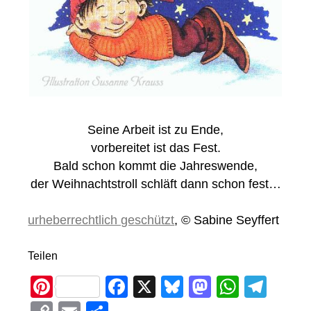
Seine Arbeit ist zu Ende,
vorbereitet ist das Fest.
Bald schon kommt die Jahreswende,
der Weihnachtstroll schläft dann schon fest…
urheberrechtlich geschützt
, © Sabine Seyffert
Teilen
Pi
F
X
Bl
M
W
T
nt
a
u
a
h
el