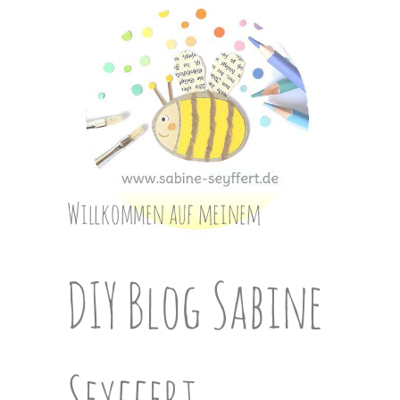
Skip
to
content
Willkommen auf meinem
DIY Blog Sabine
Seyffert