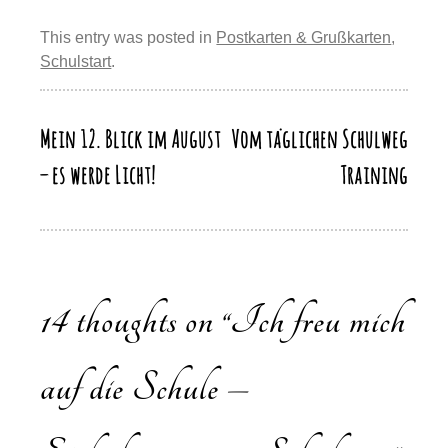
e
e
sk
o
s
gr
p
ail
e
st
b
y
d
A
a
This entry was posted in
Postkarten & Grußkarten
,
y
n
Schulstart
.
o
o
p
m
Li
o
n
p
n
k
Mein 12. Blick im August
Vom täglichen Schulweg
Beitragsnavigation
k
– es werde Licht!
Training
14 thoughts on “
Ich freu mich
auf die Schule –