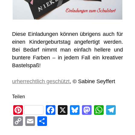
Diese Einladungen können übrigens auch für
einen Kindergeburtstag angefertigt werden.
Bei Bedarf nimmt man einfach hellere und
buntere Farben – in jedem Fall ein kreativer
Bastelspaß!
urherrechtlich geschützt
, © Sabine Seyffert
Teilen
Pi
F
X
Bl
M
W
T
nt
a
u
a
h
el
C
E
T
er
c
e
st
at
e
o
m
eil