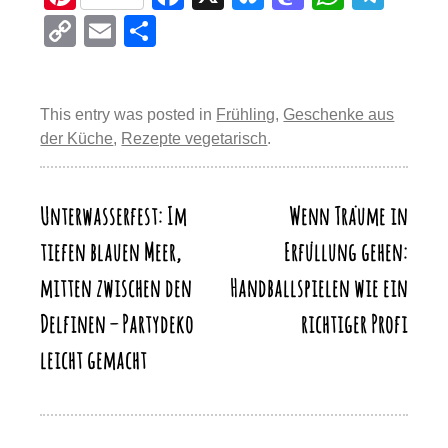
nt
a
u
a
h
el
C
E
T
er
c
e
st
at
e
o
m
eil
e
e
sk
o
s
gr
p
ail
e
st
b
y
d
A
a
This entry was posted in
Frühling
,
Geschenke aus
y
n
der Küche
,
Rezepte vegetarisch
.
o
o
p
m
Li
o
n
p
n
k
Unterwasserfest: Im
Wenn Träume in
Beitragsnavigation
k
tiefen blauen Meer,
Erfüllung gehen:
mitten zwischen den
Handballspielen wie ein
Delfinen – Partydeko
richtiger Profi
leicht gemacht