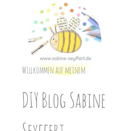
Skip
to
content
Willkommen auf meinem
DIY Blog Sabine
Seyffert