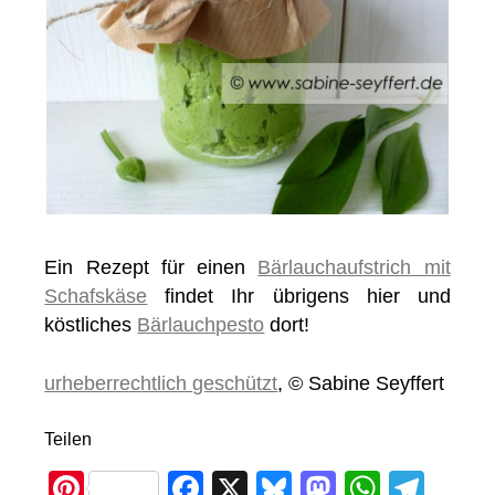
Ein Rezept für einen
Bärlauchaufstrich mit
Schafskäse
findet Ihr übrigens hier und
köstliches
Bärlauchpesto
dort!
urheberrechtlich geschützt
, © Sabine Seyffert
Teilen
Pi
F
X
Bl
M
W
T