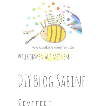
Skip
to
content
Willkommen auf meinem
DIY Blog Sabine
Seyffert