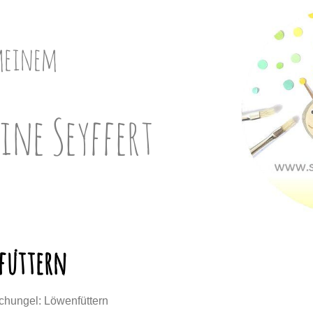
meinem
ine Seyffert
füttern
chungel: Löwenfüttern