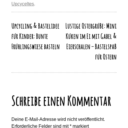
y
n
Upcyceltes
.
o
o
p
m
Li
o
n
p
n
k
Upcycling & Bastelidee
Lustige Ostergrüße: Mini
Beitragsnavigation
k
für Kinder: Bunte
Küken im Ei mit Gabel &
Frühlingswiese basteln
Eierschalen – Bastelspaß
für Ostern
Schreibe einen Kommentar
Deine E-Mail-Adresse wird nicht veröffentlicht.
Erforderliche Felder sind mit
*
markiert