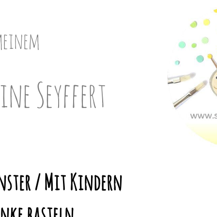
meinem
ine Seyffert
enster / Mit Kindern
nke basteln