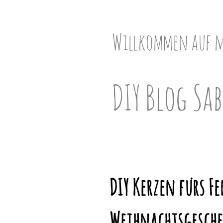
Skip
to
content
Willkommen auf 
DIY Blog Sab
DIY Kerzen fürs F
Weihnachtsgesche