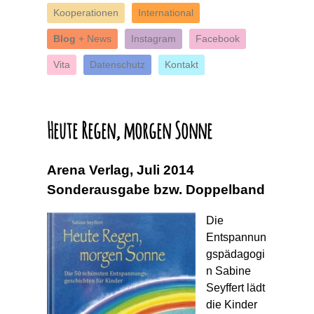
Kooperationen
International
Blog
+ News
Instagram
Facebook
Vita
Datenschutz
Kontakt
Heute Regen, morgen Sonne
Arena Verlag, Juli 2014
Sonderausgabe bzw. Doppelband
Die
Entspannun
gspädagogi
n Sabine
Seyffert lädt
die Kinder