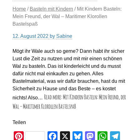
Home
/
Basteln mit Kindern
/ Mit Kindern Basteln:
Mein Freund, der Wal – Maritimer Klorollen
Bastelspaß
12. August 2022
by
Sabine
Mögt ihr Wale auch so gerne? Dann habt ihr sicher
Lust die Zeit zu nutzen und mit mir einen schönen
Wal zu basteln. Das ist kinderleicht und du musst
dafür nicht mal einkaufen zu gehen. Alles
Bastelmaterial, was wir dafür brauchen, hast du mit
Sicherheit zu Hause und das Beste – es kostet
Read more: Mit Kindern Basteln: Mein Freund, der
nichts! Also…
Wal – Maritimer Klorollen Bastelspaß
Teilen
Pi
F
X
Bl
M
W
T