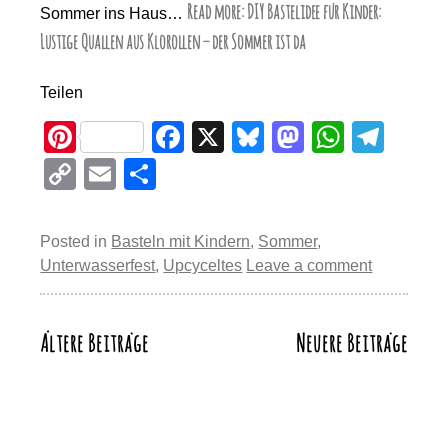
Read more: DIY Bastelidee für Kinder:
Sommer ins Haus…
Lustige Quallen aus Klorollen – der Sommer ist da
Teilen
Pi
F
X
Bl
M
W
T
nt
a
u
a
h
el
C
E
T
er
c
e
st
at
e
o
m
eil
e
e
sk
o
s
gr
p
ail
e
Posted in
Basteln mit Kindern
,
Sommer
,
st
b
y
d
A
a
y
n
Unterwasserfest
,
Upcyceltes
Leave a comment
o
o
p
m
Li
o
n
p
n
Ältere Beiträge
Neuere Beiträge
Beitragsnavigation
k
k