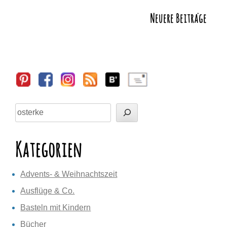
o
n
p
n
Neuere Beiträge
Beitragsnavigation
k
k
Sidebar
Suchen
Kategorien
Advents- & Weihnachtszeit
Ausflüge & Co.
Basteln mit Kindern
Bücher