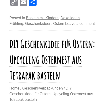
nt
a
u
a
h
el
C
E
T
er
c
e
st
at
e
o
m
eil
e
e
sk
o
s
gr
p
ail
e
Posted in
Basteln mit Kindern
,
Deko Ideen
,
st
b
y
d
A
a
y
n
Frühling
,
Geschenkideen
,
Ostern
Leave a comment
o
o
p
m
Li
o
n
p
n
DIY Geschenkidee für Ostern:
k
k
Upcycling Osternest aus
Tetrapak basteln
Home
/
Geschenkverpackungen
/ DIY
Geschenkidee für Ostern: Upcycling Osternest aus
Tetrapak basteln