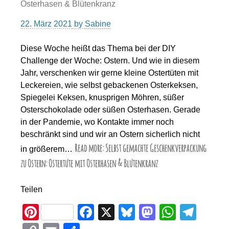
Osterhasen & Blütenkranz
22. März 2021
by
Sabine
Diese Woche heißt das Thema bei der DIY
Challenge der Woche: Ostern. Und wie in diesem
Jahr, verschenken wir gerne kleine Ostertüten mit
Leckereien, wie selbst gebackenen Osterkeksen,
Spiegelei Keksen, knusprigen Möhren, süßer
Osterschokolade oder süßen Osterhasen. Gerade
in der Pandemie, wo Kontakte immer noch
beschränkt sind und wir an Ostern sicherlich nicht
Read more: Selbst gemachte Geschenkverpackung
in größerem…
zu Ostern: Ostertüte mit Osterhasen & Blütenkranz
Teilen
Pi
F
X
Bl
M
W
T
nt
a
u
a
h
el