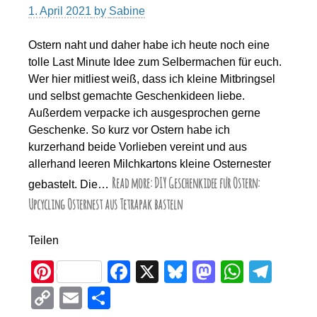
1. April 2021
by
Sabine
Ostern naht und daher habe ich heute noch eine
tolle Last Minute Idee zum Selbermachen für euch.
Wer hier mitliest weiß, dass ich kleine Mitbringsel
und selbst gemachte Geschenkideen liebe.
Außerdem verpacke ich ausgesprochen gerne
Geschenke. So kurz vor Ostern habe ich
kurzerhand beide Vorlieben vereint und aus
allerhand leeren Milchkartons kleine Osternester
Read more: DIY Geschenkidee für Ostern:
gebastelt. Die…
Upcycling Osternest aus Tetrapak basteln
Teilen
Pi
F
X
Bl
M
W
T
nt
a
u
a
h
el
C
E
T