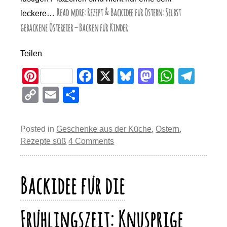
Read more: Rezept & Backidee für Ostern: Selbst
leckere…
gebackene Ostereier – Backen für Kinder
Teilen
Pi
F
X
Bl
M
W
T
nt
a
u
a
h
el
C
E
T
er
c
e
st
at
e
o
m
eil
e
e
sk
o
s
gr
p
ail
e
Posted in
Geschenke aus der Küche
,
Ostern
,
st
b
y
d
A
a
y
n
Rezepte süß
4 Comments
o
o
p
m
Li
o
n
p
n
Backidee für die
k
k
Frühlingszeit: Knusprige