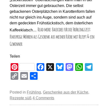
Osterzeit immer gut gebrauchen. Die selbst
gebackenen Osterplätzchen in Karottenform fallen
nicht nur gleich ins Auge, sondern sind auch auf
dem gedeckten Frühstückstisch, dem österlichen
Read more: Backidee für die Frühlingszeit:
Kaffeeklatsch…
Knusprige Möhren als Geschenk aus meiner Küche mit Rezept & ein
Gewinner
Teilen
Pi
F
X
Bl
M
W
T
nt
a
u
a
h
el
C
E
T
er
c
e
st
at
e
o
m
eil
e
e
sk
o
s
gr
p
ail
e
Posted in
Frühling
,
Geschenke aus der Küche
,
st
b
y
d
A
a
y
n
Rezepte süß
4 Comments
o
o
p
m
Li