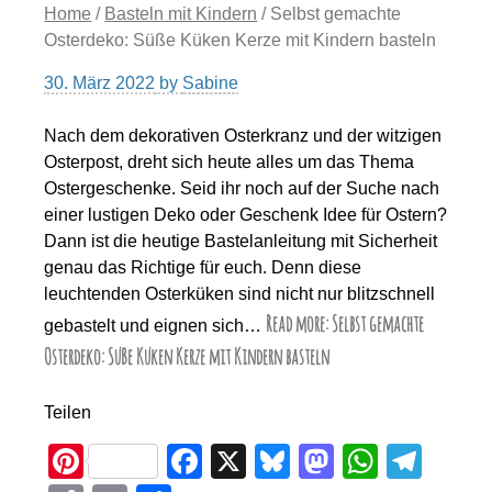
Home
/
Basteln mit Kindern
/ Selbst gemachte
Osterdeko: Süße Küken Kerze mit Kindern basteln
30. März 2022
by
Sabine
Nach dem dekorativen Osterkranz und der witzigen
Osterpost, dreht sich heute alles um das Thema
Ostergeschenke. Seid ihr noch auf der Suche nach
einer lustigen Deko oder Geschenk Idee für Ostern?
Dann ist die heutige Bastelanleitung mit Sicherheit
genau das Richtige für euch. Denn diese
leuchtenden Osterküken sind nicht nur blitzschnell
Read more: Selbst gemachte
gebastelt und eignen sich…
Osterdeko: Süße Küken Kerze mit Kindern basteln
Teilen
Pi
F
X
Bl
M
W
T