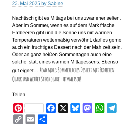
23. Mai 2025
by
Sabine
Nachtisch gibt es Mittags bei uns zwar eher selten.
Aber im Sommer, wenn es auf dem Mark frische
Erdbeeren gibt und die Sonne uns mit warmen
Temperaturen wettermäßig verwöhnt, darf es gerne
auch ein fruchtiges Dessert nach der Mahlzeit sein.
Oder an ganz heißen Sommertagen auch eine
solche, statt eines warmen Mittagessens. Ebenso
Read more: Sommerliches Dessert mit Erdbeeren
gut eignet…
Quark und weißer Schokolade – himmlisch!
Teilen
Pi
F
X
Bl
M
W
T
nt
a
u
a
h
el
C
E
T
er
c
e
st
at
e
o
m
eil