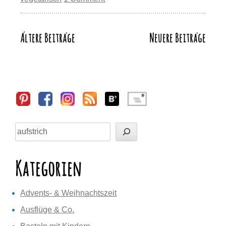
y
n
o
o
p
m
Li
o
n
p
n
Ältere Beiträge
Neuere Beiträge
Beitragsnavigation
k
k
Sidebar
Suchen
Kategorien
Advents- & Weihnachtszeit
Ausflüge & Co.