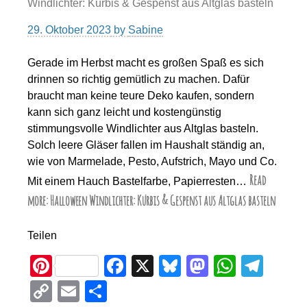
Windlichter: Kürbis & Gespenst aus Altglas basteln
29. Oktober 2023
by
Sabine
Gerade im Herbst macht es großen Spaß es sich
drinnen so richtig gemütlich zu machen. Dafür
braucht man keine teure Deko kaufen, sondern
kann sich ganz leicht und kostengünstig
stimmungsvolle Windlichter aus Altglas basteln.
Solch leere Gläser fallen im Haushalt ständig an,
wie von Marmelade, Pesto, Aufstrich, Mayo und Co.
Read
Mit einem Hauch Bastelfarbe, Papierresten…
more: Halloween Windlichter: Kürbis & Gespenst aus Altglas basteln
Teilen
Pi
F
X
Bl
M
W
T
nt
a
u
a
h
el
C
E
T