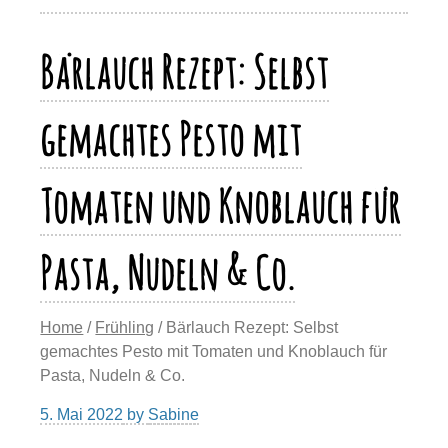
o
o
p
m
Li
o
n
p
n
Bärlauch Rezept: Selbst
k
k
gemachtes Pesto mit
Tomaten und Knoblauch für
Pasta, Nudeln & Co.
Home
/
Frühling
/ Bärlauch Rezept: Selbst
gemachtes Pesto mit Tomaten und Knoblauch für
Pasta, Nudeln & Co.
5. Mai 2022
by
Sabine