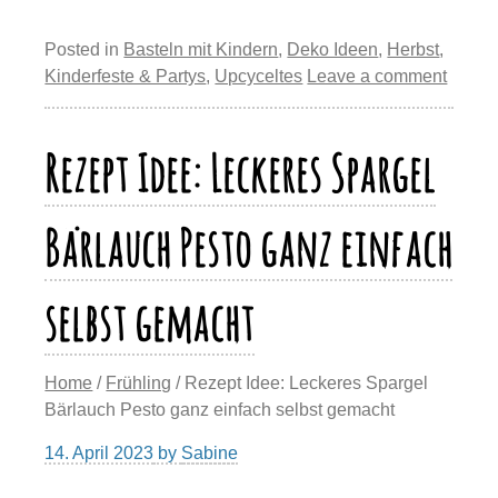
er
c
e
st
at
e
o
m
eil
e
e
sk
o
s
gr
p
ail
e
Posted in
Basteln mit Kindern
,
Deko Ideen
,
Herbst
,
st
b
y
d
A
a
y
n
Kinderfeste & Partys
,
Upcyceltes
Leave a comment
o
o
p
m
Li
o
n
p
n
Rezept Idee: Leckeres Spargel
k
k
Bärlauch Pesto ganz einfach
selbst gemacht
Home
/
Frühling
/ Rezept Idee: Leckeres Spargel
Bärlauch Pesto ganz einfach selbst gemacht
14. April 2023
by
Sabine