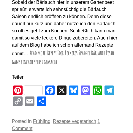
Sobald der Bärlauch hier in unserem Gartenbeet
sprießt, erwarte ich sehnsüchtig die Bärlauch
Saison endlich eröffnen zu können. Denn diese
dauert nur kurz und daher nutze ich den Bärlauch
so oft es geht zum Kochen. Schließlich kann man
damit so viele leckere Dinge zubereiten. Auch hier
auf dem Blog habe ich schon allerhand Rezepte
Read more: Rezept Idee: Leckeres Spargel Bärlauch Pesto
damit…
ganz einfach selbst gemacht
Teilen
Pi
F
X
Bl
M
W
T
nt
a
u
a
h
el
C
E
T
er
c
e
st
at
e
o
m
eil
e
e
sk
o
s
gr
p
ail
e
Posted in
Frühling
,
Rezepte vegetarisch
1
st
b
y
d
A
a
y
n
Comment