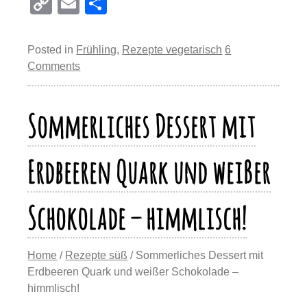
nt
a
u
a
h
el
C
E
T
er
c
e
st
at
e
o
m
eil
e
e
sk
o
s
gr
p
ail
e
Posted in
Frühling
,
Rezepte vegetarisch
6
st
b
y
d
A
a
y
n
Comments
o
o
p
m
Li
o
n
p
n
Sommerliches Dessert mit
k
k
Erdbeeren Quark und weißer
Schokolade – himmlisch!
Home
/
Rezepte süß
/ Sommerliches Dessert mit
Erdbeeren Quark und weißer Schokolade –
himmlisch!