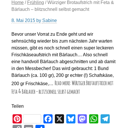
Home
/
Frühling
/ Würziger Brotaufstrich mit Feta &
Bärlauch – blitzschnell selbst gemacht
8. Mai 2015
by
Sabine
Bevor unser Vorrat zu Ende geht und wir
sehnsüchtig wieder bis zum nächsten Jahr warten
müssen, gibt es noch schnell einen super leckeren
Frischkäseaufstrich mit Bärlauch… Also schnell
eine handvoll Bärlauch abgeschnitten und ab damit
in den Messbecher! Das wird gebraucht: 1 Bund
Bärlauch (ca. 100 gr), 200 gr echter (!) Schafskäse,
Read more: Würziger Brotaufstrich mit
200 gr Frischkäse,…
Feta & Bärlauch – blitzschnell selbst gemacht
Teilen
Pi
F
X
Bl
M
W
T