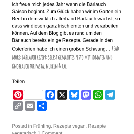
Ich freue mich jedes Jahr wenn die Bärlauch
Saison beginnt. Zum Glück haben wir im Garten ein
Beet in dem wirklich allerhand Bärlauch wächst, so
dass wir diesen ganz frisch ernten und verarbeiten
können. Auf dem Blog gibt es rund um den
Bärlauch bereits einige Rezepte. Gerade in den
Read
Osterferien habe ich einen großen Schwung…
more: Bärlauch Rezept: Selbst gemachtes Pesto mit Tomaten und
Knoblauch für Pasta, Nudeln & Co.
Teilen
Pi
F
X
Bl
M
W
T
nt
a
u
a
h
el
C
E
T
er
c
e
st
at
e
o
m
eil
e
e
sk
o
s
gr
p
ail
e
Posted in
Frühling
,
Rezepte vegan
,
Rezepte
st
b
y
d
A
a
vegetarisch
1 Comment