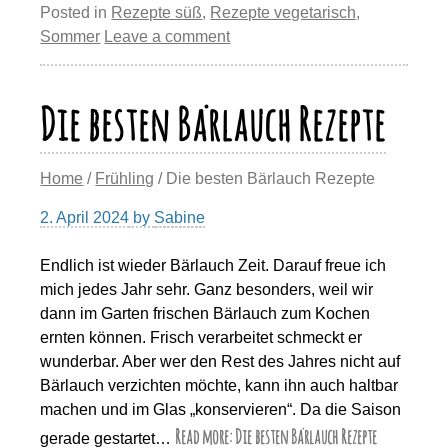
e
e
sk
o
s
gr
p
ail
e
Posted in
Rezepte süß
,
Rezepte vegetarisch
,
st
b
y
d
A
a
y
n
Sommer
Leave a comment
o
o
p
m
Li
o
n
p
n
Die besten Bärlauch Rezepte
k
k
Home
/
Frühling
/ Die besten Bärlauch Rezepte
2. April 2024
by
Sabine
Endlich ist wieder Bärlauch Zeit. Darauf freue ich
mich jedes Jahr sehr. Ganz besonders, weil wir
dann im Garten frischen Bärlauch zum Kochen
ernten können. Frisch verarbeitet schmeckt er
wunderbar. Aber wer den Rest des Jahres nicht auf
Bärlauch verzichten möchte, kann ihn auch haltbar
machen und im Glas „konservieren“. Da die Saison
Read more: Die besten Bärlauch Rezepte
gerade gestartet…